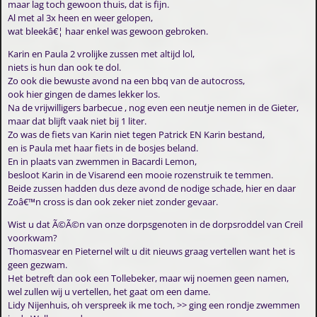
maar lag toch gewoon thuis, dat is fijn.
Al met al 3x heen en weer gelopen,
wat bleekâ€¦ haar enkel was gewoon gebroken.
Karin en Paula 2 vrolijke zussen met altijd lol,
niets is hun dan ook te dol.
Zo ook die bewuste avond na een bbq van de autocross,
ook hier gingen de dames lekker los.
Na de vrijwilligers barbecue , nog even een neutje nemen in de Gieter,
maar dat blijft vaak niet bij 1 liter.
Zo was de fiets van Karin niet tegen Patrick EN Karin bestand,
en is Paula met haar fiets in de bosjes beland.
En in plaats van zwemmen in Bacardi Lemon,
besloot Karin in de Visarend een mooie rozenstruik te temmen.
Beide zussen hadden dus deze avond de nodige schade, hier en daar
Zoâ€™n cross is dan ook zeker niet zonder gevaar.
Wist u dat Ã©Ã©n van onze dorpsgenoten in de dorpsroddel van Creil
voorkwam?
Thomasvear en Pieternel wilt u dit nieuws graag vertellen want het is
geen gezwam.
Het betreft dan ook een Tollebeker, maar wij noemen geen namen,
wel zullen wij u vertellen, het gaat om een dame.
Lidy Nijenhuis, oh verspreek ik me toch, >> ging een rondje zwemmen