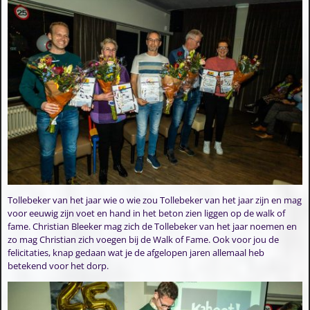
Tollebeker van het jaar wie o wie zou Tollebeker van het jaar zijn en mag
voor eeuwig zijn voet en hand in het beton zien liggen op de walk of
fame. Christian Bleeker mag zich de Tollebeker van het jaar noemen en
zo mag Christian zich voegen bij de Walk of Fame. Ook voor jou de
felicitaties, knap gedaan wat je de afgelopen jaren allemaal heb
betekend voor het dorp.