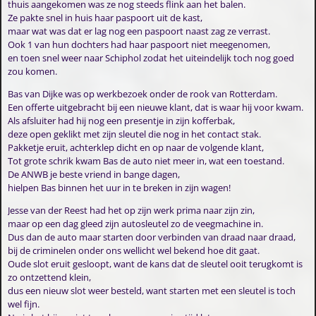
thuis aangekomen was ze nog steeds flink aan het balen.
Ze pakte snel in huis haar paspoort uit de kast,
maar wat was dat er lag nog een paspoort naast zag ze verrast.
Ook 1 van hun dochters had haar paspoort niet meegenomen,
en toen snel weer naar Schiphol zodat het uiteindelijk toch nog goed
zou komen.
Bas van Dijke was op werkbezoek onder de rook van Rotterdam.
Een offerte uitgebracht bij een nieuwe klant, dat is waar hij voor kwam.
Als afsluiter had hij nog een presentje in zijn kofferbak,
deze open geklikt met zijn sleutel die nog in het contact stak.
Pakketje eruit, achterklep dicht en op naar de volgende klant,
Tot grote schrik kwam Bas de auto niet meer in, wat een toestand.
De ANWB je beste vriend in bange dagen,
hielpen Bas binnen het uur in te breken in zijn wagen!
Jesse van der Reest had het op zijn werk prima naar zijn zin,
maar op een dag gleed zijn autosleutel zo de veegmachine in.
Dus dan de auto maar starten door verbinden van draad naar draad,
bij de criminelen onder ons wellicht wel bekend hoe dit gaat.
Oude slot eruit gesloopt, want de kans dat de sleutel ooit terugkomt is
zo ontzettend klein,
dus een nieuw slot weer besteld, want starten met een sleutel is toch
wel fijn.