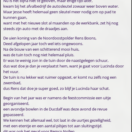
Nu is het bijna niet te geloven, maar enige tijd later,
kwam bij het afvalbedrijf de autosleutel zowaar weer boven water.
Maar Jesse heeft helemaal geen sleutel meer nodig om op pad te
kunnen gaan,
want met het nieuwe slot al maanden op de werkbank, zet hij nog
steeds zijn auto met de draadjes aan.
De uien koning van de Noordoostpolder Rens Boons,
Deed afgelopen jaar toch wel iets ongewoons.
Na de bouw van een schitterend mooi huis,
was de tuin toch nog niet helemaal pluis.
Er was te weinig zon in de tuin door de naastgelegen schuur,
dus wat doe je dan je verplaatst hem, want je gaat voor Lucinda door
het vuur.
De tuin is nu lekker wat ruimer opgezet, er komt nu zelfs nog een
zwembad,
dus Rens dat doe je super goed, zo blijf je Lucinda haar schat.
Begin van het jaar was er namens de feestcommissie een uitje
georganiseerd,
een avondje bowlen in de Ducdalf was deze avond de revue
gepasseerd.
We kennen het allemaal wel, tot laat in de uurtjes gezelligheid,
met een etentje en een aantal pilsjes tot aan sluitingstijd.
dit was ook het geval voor Remco Nollen,