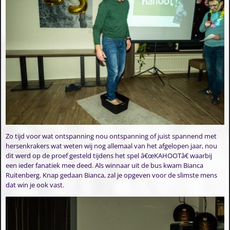
Zo tijd voor wat ontspanning nou ontspanning of juist spannend met
hersenkrakers wat weten wij nog allemaal van het afgelopen jaar, nou
dit werd op de proef gesteld tijdens het spel â€œKAHOOTâ€ waarbij
een ieder fanatiek mee deed. Als winnaar uit de bus kwam Bianca
Ruitenberg. Knap gedaan Bianca, zal je opgeven voor de slimste mens
dat win je ook vast.