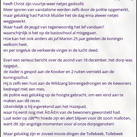
heeft Christ zijn vuurtje weer netjes gedoofd.
Meer sporen van vandalisme werden zelfs door de politie opgemerkt,
maar gelukkig had Patrick Mulder het de dag erna alweer netjes
weggewerkt.
Waar haalt de jeugd van tegenwoordig het lef vandaan?
waarschijnlijk is het op de basisschool al misgegaan.
Hoe kan het ook anders als juf Marion 25 jaar geleden de koningin
welkom heet,
en per ongeluk de verkeerde vinger in de lucht deed.
Even een serieus bericht over de avond van 18 december, het dorp was
opgejut,
de dader is gespot aan de Kooiker en 2 ruiten vernield aan de
koningsschut.
Hij is zelfs een huis aan de Wildzang binnengedrongen en de bewoners
bedreigd met een mes,
de politie was gelukkig op de hoogte gebracht, om een eind aan te
maken aan dit reces.
Uiteindelijk is hij ingerekend aan het Hazepad,
waar hij eerst nog met Ã©Ã©n van de bewoners geworsteld had.
Laat ieder op zâ€™n hoede zijn en alert blijven voor dit soort malloten,
want dit zijn angstige momenten voor al onze dorpsgenoten!
Maar gelukkig zijn er zoveel mooie dingen die Tollebeek, Tollebeek