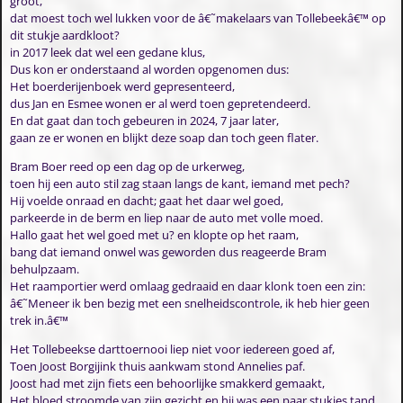
groot,
dat moest toch wel lukken voor de â€˜makelaars van Tollebeekâ€™ op
dit stukje aardkloot?
in 2017 leek dat wel een gedane klus,
Dus kon er onderstaand al worden opgenomen dus:
Het boerderijenboek werd gepresenteerd,
dus Jan en Esmee wonen er al werd toen gepretendeerd.
En dat gaat dan toch gebeuren in 2024, 7 jaar later,
gaan ze er wonen en blijkt deze soap dan toch geen flater.
Bram Boer reed op een dag op de urkerweg,
toen hij een auto stil zag staan langs de kant, iemand met pech?
Hij voelde onraad en dacht; gaat het daar wel goed,
parkeerde in de berm en liep naar de auto met volle moed.
Hallo gaat het wel goed met u? en klopte op het raam,
bang dat iemand onwel was geworden dus reageerde Bram
behulpzaam.
Het raamportier werd omlaag gedraaid en daar klonk toen een zin:
â€˜Meneer ik ben bezig met een snelheidscontrole, ik heb hier geen
trek in.â€™
Het Tollebeekse darttoernooi liep niet voor iedereen goed af,
Toen Joost Borgijink thuis aankwam stond Annelies paf.
Joost had met zijn fiets een behoorlijke smakkerd gemaakt,
Het bloed stroomde van zijn gezicht en hij was een paar stukjes tand