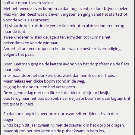
half uur maar 1 leven stelen,
Met het tweede leven konden ze dan nog eventjes door blijven spelen.
Max van der Reest was dit even vergeten en ging vanaf het startschot
voor de volle 100 procent,
Hij stuurde vol trots in de eerste tien minuten al drie kinderen terug
naar de tent.
Twee kinderen wisten de jagers te vermijden tot ruim na het
bekendmaken van de winnaar,
Anderhalf uur verstoppen in het bos was de beste zelfverdediging
volgens het paar.
Brian Keetman ging na de laatste avond van het dorpsfeest op de fiets
naar huis,
snel maar door het donkere bos, want dan ben ik eerder thuis.
Maar helaas een dikke boom stond in de weg,
hij ging hard onderuit en had vette pech.
De volgende dag met een flinke kater bleek hij zijn bril kwijt,
dus terug naar het bos op zoek naar de juiste boom en daar lag zijn bril
tot grote blijheid.
En dan ook nog iets over onze dorpsvoorzitter tijdens 1 van deze
dagen.
Sinds begin dit jaar zwaait hij met de scepter om het dorp te dragen.
Maar hij kon het niet laten en de puber kwam in hem los,