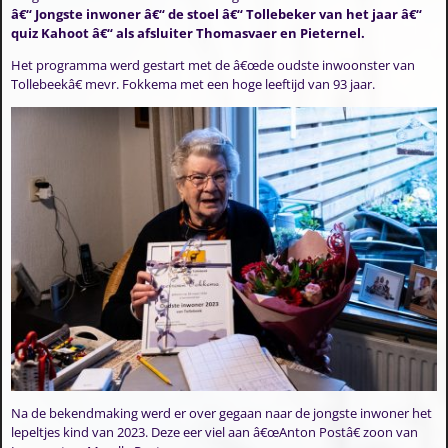
â€“ Jongste inwoner â€“ de stoel â€“ Tollebeker van het jaar â€“
quiz Kahoot â€“ als afsluiter Thomasvaer en Pieternel.
Het programma werd gestart met de â€œde oudste inwoonster van
Tollebeekâ€ mevr. Fokkema met een hoge leeftijd van 93 jaar.
Na de bekendmaking werd er over gegaan naar de jongste inwoner het
lepeltjes kind van 2023. Deze eer viel aan â€œAnton Postâ€ zoon van