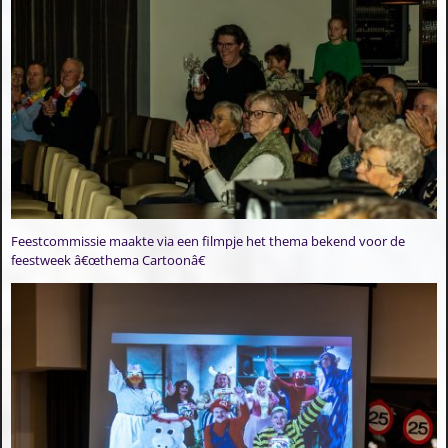
Feestcommissie maakte via een filmpje het thema bekend voor de
feestweek â€œthema Cartoonâ€