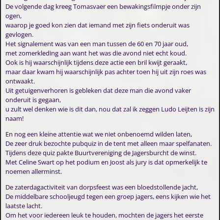
De volgende dag kreeg Tomasvaer een bewakingsfilmpje onder zijn
ogen,
waarop je goed kon zien dat iemand met zijn fiets onderuit was
gevlogen.
Het signalement was van een man tussen de 60 en 70 jaar oud,
met zomerkleding aan want het was die avond niet echt koud.
Ook is hij waarschijnlijk tijdens deze actie een bril kwijt geraakt,
maar daar kwam hij waarschijnlijk pas achter toen hij uit zijn roes was
ontwaakt.
Uit getuigenverhoren is gebleken dat deze man die avond vaker
onderuit is gegaan,
u zult wel denken wie is dit dan, nou dat zal ik zeggen Ludo Leijten is zijn
naam!
En nog een kleine attentie wat we niet onbenoemd wilden laten,
De zeer druk bezochte pubquiz in de tent met alleen maar spelfanaten.
Tijdens deze quiz pakte Buurtvereniging de Jagersburcht de winst.
Met Celine Swart op het podium en Joost als jury is dat opmerkelijk te
noemen allerminst.
De zaterdagactiviteit van dorpsfeest was een bloedstollende jacht,
De middelbare schooljeugd tegen een groep jagers, eens kijken wie het
laatste lacht.
Om het voor iedereen leuk te houden, mochten de jagers het eerste