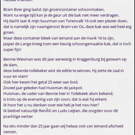
Bram Boer ging laatst zijn groencontainer schoonmaken,
Want na enige tijd kan je de geur uit die bak niet meer verdragen.
Hij dacht laat ik mijn buurman van Torenvalk 16 ook een plezier doen,
dat is namelijk zijn naamgenoot Bram van Os, deze bak was wel heel erg
groen.
Maar deze container bleek van iemand aan de Havik 16 te zijn,
Jasper de Lange kreeg toen een keurig schoongemaakte bak, dat is toch
super fijn!
Bennie Wiesman was dit jaar aanwezig in Kraggenburg bij gezwam op
de dam,
deze bekende tollebeker wist de editie te winnen, hij zette de zaal in
vuur en vlam!
Ook hier kwam het getal 25 weer aan bod,
Zoveel jaar geleden had Huisman de jackpot.
Huisman, de vader van Bennie hier in Tollebeek alom bekend,
is trots op de evenaring van zijn zoon, dat is wat hij erkent.
Ik hoor het u nu denken over wie heb je het nou hier?
Ik bedoel natuurlijk RenÃ© en Ludo Leijten, die zorgden voor dit
prachtige vertier.
Na iets minder dan 25 jaar gaan wij helaas ook van iemand afscheid
nemen,