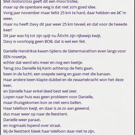
Met motorcross geeft dit een mooi trofee,
maar op de openbare weg is dat niet zo’n goed idee.
Vorig jaar november maar liefst 25 km te hard, daar hebben we â€˜m
weer,
maar nu heeft Davy dit jaar weer 25 km teveel, en dat voor de tweede
keer!
Dit jaar was hij tot zijn spijt nu Ã©cht zijn rijbewijs kwijt,
Davy is voorlopig geen BOB, dat is wel een feit.
Danielle Hendrikse kwam tijdens de Gietermarathon even langs voor
EEN roseetje,
echter dat werd iets meer en nog een beetje.
Terug zou Danielle bij Karin achterop de fiets gaan,
been in de lucht, een soepele swing en gaan met die banaan.
Haar andere been klapte dubbel en de zwaartekracht won het deze
keer,
en Danielle haar enkel deed best wel zeer.
Lopen naar huis was geen probleem voor Danielle,
maar thuisgekomen kon ze niet eens bellen.
Haar telefoon kwijt, en daar is ze zo aan gewend,
dus maar weer op naar de feesttent.
Danielle weer paraat,
en nogmaals lopend over straat.
Bij de feesttent bleek haar telefoon daar niet te zijn,