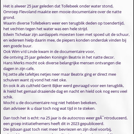
Het is alweer 25 jaar geleden dat Tollebeek onder water stond,
Omroep Flevoland maakte een mooie documentaire over de natte
grond.
Waarin diverse Tollebekers weer een terugblik deden op toendertijd,
het vechten tegen het water was een hele strijd.
Edwin Tichelaar zijn aardappels moesten toen met spoed uit de schuur,
en iedereen hielp daarin mee, de piepers konden onderdak vinden bij
een goede buur.
Ook Wim v/d Linde kwam in de documentaire voor,
die ontving 25 jaar geleden Koningin Beatrix in het natte decor.
Hans Merks mocht ook diverse belangrijke mensen ontvangen die
dagen in zijn cafe,
hij zette alle tafeltjes netjes neer maar Beatrix ging er direct mee
schuiven want zij vond het niet oke.
En ook ik als cultheld Gerrit Bijker werd gevraagd voor een terugblik,
ik hield het gemaal draaiende dag en nacht en hield ook nog eens veel
schik.
Mocht u de documentaire nog niet hebben bekeken,
dan adviseer ik u daar toch nog wat tijd in te steken.
Dan toch het is echt: na 25 jaar is de autocross weer geÃ¯ntroduceerd,
een groep initiatiefnemers heeft dit in 2023 gepubliceerd.
Die ijsbaan gaat toch niet meer bevriezen en zijn doel voorbij,