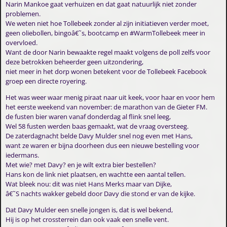
Narin Mankoe gaat verhuizen en dat gaat natuurlijk niet zonder
problemen.
We weten niet hoe Tollebeek zonder al zijn initiatieven verder moet,
geen oliebollen, bingoâ€˜s, bootcamp en #WarmTollebeek meer in
overvloed.
Want de door Narin bewaakte regel maakt volgens de poll zelfs voor
deze betrokken beheerder geen uitzondering,
niet meer in het dorp wonen betekent voor de Tollebeek Facebook
groep een directe royering.
Het was weer waar menig piraat naar uit keek, voor haar en voor hem
het eerste weekend van november: de marathon van de Gieter FM.
de fusten bier waren vanaf donderdag al flink snel leeg,
Wel 58 fusten werden baas gemaakt, wat de vraag oversteeg.
De zaterdagnacht belde Davy Mulder snel nog even met Hans,
want ze waren er bijna doorheen dus een nieuwe bestelling voor
iedermans.
Met wie? met Davy? en je wilt extra bier bestellen?
Hans kon de link niet plaatsen, en wachtte een aantal tellen.
Wat bleek nou: dit was niet Hans Merks maar van Dijke,
â€˜S nachts wakker gebeld door Davy die stond er van de kijke.
Dat Davy Mulder een snelle jongen is, dat is wel bekend,
Hij is op het crossterrein dan ook vaak een snelle vent.