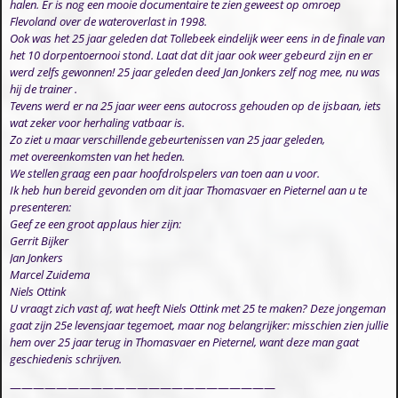
halen. Er is nog een mooie documentaire te zien geweest op omroep
Flevoland over de wateroverlast in 1998.
Ook was het 25 jaar geleden dat Tollebeek eindelijk weer eens in de finale van
het 10 dorpentoernooi stond. Laat dat dit jaar ook weer gebeurd zijn en er
werd zelfs gewonnen! 25 jaar geleden deed Jan Jonkers zelf nog mee, nu was
hij de trainer .
Tevens werd er na 25 jaar weer eens autocross gehouden op de ijsbaan, iets
wat zeker voor herhaling vatbaar is.
Zo ziet u maar verschillende gebeurtenissen van 25 jaar geleden,
met overeenkomsten van het heden.
We stellen graag een paar hoofdrolspelers van toen aan u voor.
Ik heb hun bereid gevonden om dit jaar Thomasvaer en Pieternel aan u te
presenteren:
Geef ze een groot applaus hier zijn:
Gerrit Bijker
Jan Jonkers
Marcel Zuidema
Niels Ottink
U vraagt zich vast af, wat heeft Niels Ottink met 25 te maken? Deze jongeman
gaat zijn 25e levensjaar tegemoet, maar nog belangrijker: misschien zien jullie
hem over 25 jaar terug in Thomasvaer en Pieternel, want deze man gaat
geschiedenis schrijven.
———————————————————————