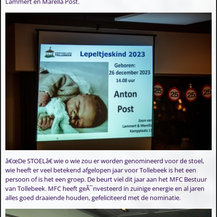
Lammert en Marella Post.
â€œDe STOELâ€ wie o wie zou er worden genomineerd voor de stoel,
wie heeft er veel betekend afgelopen jaar voor Tollebeek is het een
persoon of is het een groep. De beurt viel dit jaar aan het MFC Bestuur
van Tollebeek. MFC heeft geÃ¯nvesteerd in zuinige energie en al jaren
alles goed draaiende houden, gefeliciteerd met de nominatie.