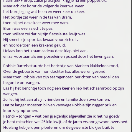
naam SEPP erop, zulke praktijken krijg je na een poppeslok.
Maar ach dat komt de volgende keer wel weer,
het bordje ging wat heen en weer keer op keer.
Het bordje zat weer in de tas van Bram,
toen hij het deze keer weer mee nam.
Bram was even slecht te pas,
toen Willem zei dat hij zijn fietssleutel kwijt was.
Hij smeet zijn sporttas kwaad voor zich uit,
en hoorde toen een krakend geluid.
Helaas kon het kraamcadeau deze klap niet aan,
en zal voortaan als een porseleinen puzzel door het leven gaan.
Robbie Bartels stuurde het berichtje van Marleen klakkeloos rond,
Over de geboorte van hun dochter Isa, alles wel en gezond.
Maar toen Robbie van zijn teamgenoten berichten van medelijden
begon te ontvangen,
Las hij het berichtje toch nog een keer en liep het schaamrood op zijn
wangen.
Zo liet hij het aan al zijn vrienden en familie doen overkomen,
Dat ze langer moesten blijven vanwege Robbie zijn ruggenprik en
koorts symptomen.
Patrick – Jongen – wat ben jij eigenlijk afgevallen zie ik het nu goed?
Je bent misschien wel 25 kilo kwijt, of de jaren ervoor gewoon overvoed.
Hoelang heb je lopen ploeteren om de gewenste blokjes buik te