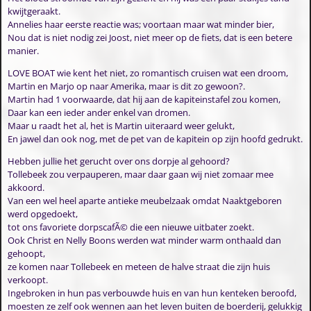
kwijtgeraakt.
Annelies haar eerste reactie was; voortaan maar wat minder bier,
Nou dat is niet nodig zei Joost, niet meer op de fiets, dat is een betere
manier.
LOVE BOAT wie kent het niet, zo romantisch cruisen wat een droom,
Martin en Marjo op naar Amerika, maar is dit zo gewoon?.
Martin had 1 voorwaarde, dat hij aan de kapiteinstafel zou komen,
Daar kan een ieder ander enkel van dromen.
Maar u raadt het al, het is Martin uiteraard weer gelukt,
En jawel dan ook nog, met de pet van de kapitein op zijn hoofd gedrukt.
Hebben jullie het gerucht over ons dorpje al gehoord?
Tollebeek zou verpauperen, maar daar gaan wij niet zomaar mee
akkoord.
Van een wel heel aparte antieke meubelzaak omdat Naaktgeboren
werd opgedoekt,
tot ons favoriete dorpscafÃ© die een nieuwe uitbater zoekt.
Ook Christ en Nelly Boons werden wat minder warm onthaald dan
gehoopt,
ze komen naar Tollebeek en meteen de halve straat die zijn huis
verkoopt.
Ingebroken in hun pas verbouwde huis en van hun kenteken beroofd,
moesten ze zelf ook wennen aan het leven buiten de boerderij, gelukkig