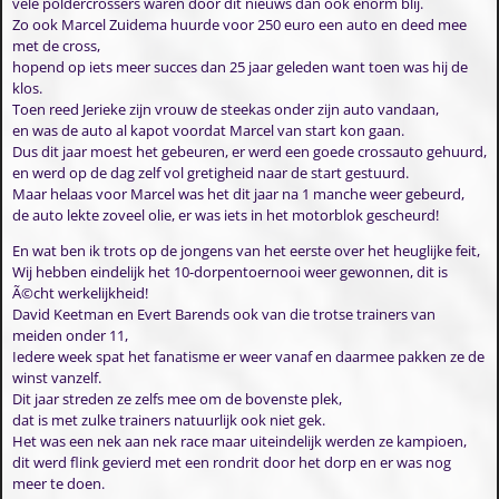
vele poldercrossers waren door dit nieuws dan ook enorm blij.
Zo ook Marcel Zuidema huurde voor 250 euro een auto en deed mee
met de cross,
hopend op iets meer succes dan 25 jaar geleden want toen was hij de
klos.
Toen reed Jerieke zijn vrouw de steekas onder zijn auto vandaan,
en was de auto al kapot voordat Marcel van start kon gaan.
Dus dit jaar moest het gebeuren, er werd een goede crossauto gehuurd,
en werd op de dag zelf vol gretigheid naar de start gestuurd.
Maar helaas voor Marcel was het dit jaar na 1 manche weer gebeurd,
de auto lekte zoveel olie, er was iets in het motorblok gescheurd!
En wat ben ik trots op de jongens van het eerste over het heuglijke feit,
Wij hebben eindelijk het 10-dorpentoernooi weer gewonnen, dit is
Ã©cht werkelijkheid!
David Keetman en Evert Barends ook van die trotse trainers van
meiden onder 11,
Iedere week spat het fanatisme er weer vanaf en daarmee pakken ze de
winst vanzelf.
Dit jaar streden ze zelfs mee om de bovenste plek,
dat is met zulke trainers natuurlijk ook niet gek.
Het was een nek aan nek race maar uiteindelijk werden ze kampioen,
dit werd flink gevierd met een rondrit door het dorp en er was nog
meer te doen.