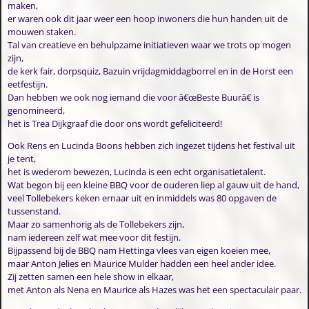
maken,
er waren ook dit jaar weer een hoop inwoners die hun handen uit de
mouwen staken.
Tal van creatieve en behulpzame initiatieven waar we trots op mogen
zijn,
de kerk fair, dorpsquiz, Bazuin vrijdagmiddagborrel en in de Horst een
eetfestijn.
Dan hebben we ook nog iemand die voor â€œBeste Buurâ€ is
genomineerd,
het is Trea Dijkgraaf die door ons wordt gefeliciteerd!
Ook Rens en Lucinda Boons hebben zich ingezet tijdens het festival uit
je tent,
het is wederom bewezen, Lucinda is een echt organisatietalent.
Wat begon bij een kleine BBQ voor de ouderen liep al gauw uit de hand,
veel Tollebekers keken ernaar uit en inmiddels was 80 opgaven de
tussenstand.
Maar zo samenhorig als de Tollebekers zijn,
nam iedereen zelf wat mee voor dit festijn.
Bijpassend bij de BBQ nam Hettinga vlees van eigen koeien mee,
maar Anton Jelies en Maurice Mulder hadden een heel ander idee.
Zij zetten samen een hele show in elkaar,
met Anton als Nena en Maurice als Hazes was het een spectaculair paar.