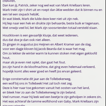
creÃ«ren,
Dan kan jij, Patrick, zeker nog wel wat van Mark Kriellaars leren.
Mark trekt zijn t shirt uit en roept dan â€œ wedden dat ik binnen nu en
een tel een sixpack hebâ€,
En wat bleek, Mark die lulde deze keer niet uit zijn nek.
Hij liep naar een hek en drukte zijn behaarde, beste buik er tegenaan,
Met onwijs veel lol, liet Mark zijn soosvrienden totaal versteld staan.
Houtkloven is een gevaarlijk klusje, dat weet iedereen,
dus dat doe je dan ook niet alleen.
Zo gingen in augustus Jos Heijnen en Albert Kramer aan de slag,
voor een dagje kloven bij Jacob Bearda dat is waar het mag.
Om zo lekker de winter warm te kunnen stoken met eigen gekloofd
hout,
maar als je even niet oplet, dan gaat het fout.
Jos zijn hand in de kloofmachine, dat ging even helemaal verkeerd,
hopelijk komt alles weer goed en heeft Jos ervan geleerd.
Enige consternatie dit jaar aan de Tollebekerweg,
een wolf bij ons in Tollebeek! Het zal toch niet zeg.
Deze is hier naar toe gekomen vanuit het oosten van het land,
en bleek hier zo aan de Tollebekerweg te zijn beland.
Veel rumoer, maar hij leek wel een beetje te zijn geholpen in zekere zin,
Het was achteraf de tamme wolfshond van Gaby, Mark Kriellaars zijn
nieuwe vriendin.