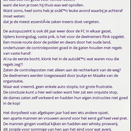
want die kon je toen hij thuis was wel oprollen.
Want soms, heel soms heb je zoâ€™n leuke avond waarbij je achteraf
moet weten:
dat je de meest essentiÃ«le zaken ineens doet vergeten.
De autopuzzelrit is ook dit jaar weer door de FC in elkaar gezet,
tijdens koningsdag, vaste prik, is het voor de deelnemers flink opgelet.
Een mooie route door de polder en dwars door het oude land,
ondertussen de controleposten goed in de gaten houden met regels
van vaste hand!
Al na de eerste bocht, klonk het in de autoâ€™s: wat waren nou die
regels zeg?!
Zaten de controleposten niet alleen aan de rechterkant van de weg?
De deelnemers werden toegezwaaid door Joukje en Maaike van de
organisatie,
Maar wat vreemd, geen enkele auto stopte, tot grote frustratie.
De conclusie kunt u hier wel raden want hier zat een onjuiste stop,
de dames zaten zelf verkeerd en hadden hun eigen instructies niet goed
in de kop!
Het dorpsfeest van afgelopen jaar had een iets andere opzet,
een aparte mannen en vrouwen avond voor het eerst gaf heel veel pret.
De mannen gingen voetbal kijken en hadden een whisky proeverij,
dit zorgde voor sommige van hen aan het eind voor wat averij.