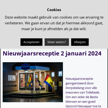
Cookies
Deze website maakt gebruik van cookies om uw ervaring te
verbeteren. We gaan ervan uit dat je hiermee akkoord gaat,
maar je kunt je afmelden als je dat wilt.
Accepteren
Meer weten?
Afwijzen
←
Kerstreis 2023
Even genieten op de ijsbaan
→
Bericht navigatie
Nieuwjaarsreceptie 2 januari 2024
Nieuwjaarsreceptie
georganiseerd door
Dorpsbelang voor alle
inwoners van Tollebeek.
Om een ieder de Beste
Wensen en een goed
Gezond Nieuwjaar toe te