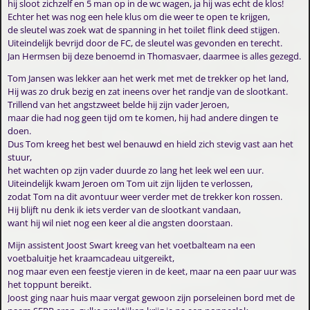
hij sloot zichzelf en 5 man op in de wc wagen, ja hij was echt de klos!
Echter het was nog een hele klus om die weer te open te krijgen,
de sleutel was zoek wat de spanning in het toilet flink deed stijgen.
Uiteindelijk bevrijd door de FC, de sleutel was gevonden en terecht.
Jan Hermsen bij deze benoemd in Thomasvaer, daarmee is alles gezegd.
Tom Jansen was lekker aan het werk met met de trekker op het land,
Hij was zo druk bezig en zat ineens over het randje van de slootkant.
Trillend van het angstzweet belde hij zijn vader Jeroen,
maar die had nog geen tijd om te komen, hij had andere dingen te
doen.
Dus Tom kreeg het best wel benauwd en hield zich stevig vast aan het
stuur,
het wachten op zijn vader duurde zo lang het leek wel een uur.
Uiteindelijk kwam Jeroen om Tom uit zijn lijden te verlossen,
zodat Tom na dit avontuur weer verder met de trekker kon rossen.
Hij blijft nu denk ik iets verder van de slootkant vandaan,
want hij wil niet nog een keer al die angsten doorstaan.
Mijn assistent Joost Swart kreeg van het voetbalteam na een
voetbaluitje het kraamcadeau uitgereikt,
nog maar even een feestje vieren in de keet, maar na een paar uur was
het toppunt bereikt.
Joost ging naar huis maar vergat gewoon zijn porseleinen bord met de