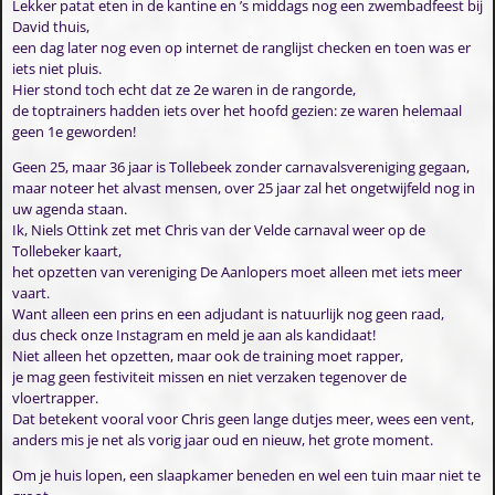
Lekker patat eten in de kantine en ’s middags nog een zwembadfeest bij
David thuis,
een dag later nog even op internet de ranglijst checken en toen was er
iets niet pluis.
Hier stond toch echt dat ze 2e waren in de rangorde,
de toptrainers hadden iets over het hoofd gezien: ze waren helemaal
geen 1e geworden!
Geen 25, maar 36 jaar is Tollebeek zonder carnavalsvereniging gegaan,
maar noteer het alvast mensen, over 25 jaar zal het ongetwijfeld nog in
uw agenda staan.
Ik, Niels Ottink zet met Chris van der Velde carnaval weer op de
Tollebeker kaart,
het opzetten van vereniging De Aanlopers moet alleen met iets meer
vaart.
Want alleen een prins en een adjudant is natuurlijk nog geen raad,
dus check onze Instagram en meld je aan als kandidaat!
Niet alleen het opzetten, maar ook de training moet rapper,
je mag geen festiviteit missen en niet verzaken tegenover de
vloertrapper.
Dat betekent vooral voor Chris geen lange dutjes meer, wees een vent,
anders mis je net als vorig jaar oud en nieuw, het grote moment.
Om je huis lopen, een slaapkamer beneden en wel een tuin maar niet te