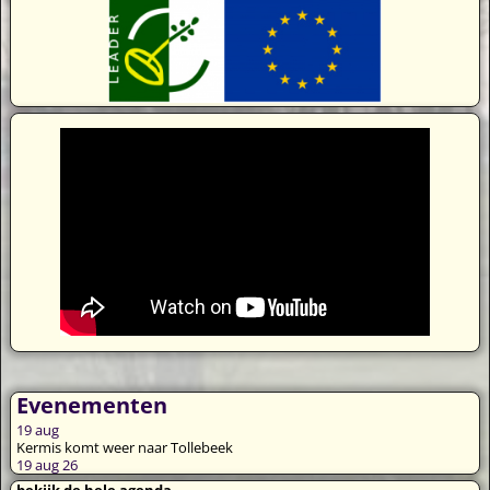
Evenementen
19
aug
Kermis komt weer naar Tollebeek
19 aug 26
bekijk de hele agenda