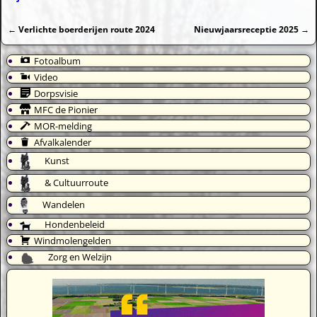
←
Verlichte boerderijen route 2024
Nieuwjaarsreceptie 2025
→
Bericht navigatie
Fotoalbum
Video
Dorpsvisie
MFC de Pionier
MOR-melding
Afvalkalender
Kunst
& Cultuurroute
Wandelen
Hondenbeleid
Windmolengelden
Zorg en Welzijn