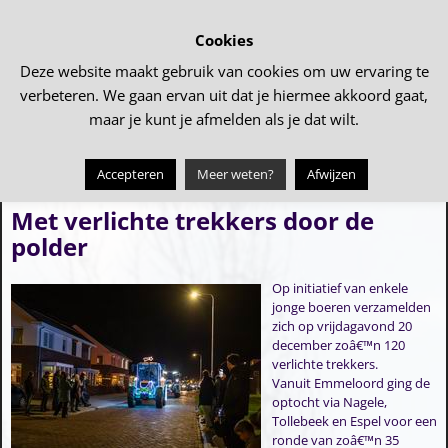
Cookies
Deze website maakt gebruik van cookies om uw ervaring te
verbeteren. We gaan ervan uit dat je hiermee akkoord gaat,
maar je kunt je afmelden als je dat wilt.
Accepteren
Meer weten?
Afwijzen
←
Verlichte boerderijen route 2024
Nieuwjaarsreceptie 2025
→
Bericht navigatie
Met verlichte trekkers door de
polder
Op initiatief van enkele
jonge boeren verzamelden
zich op vrijdagavond 20
december zoâ€™n 120
verlichte trekkers.
Vanuit Emmeloord ging de
optocht via Nagele,
Tollebeek en Espel voor een
ronde van zoâ€™n 35