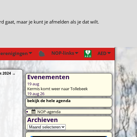
gaat, maar je kunt je afmelden als je dat wilt.
NOP-links
erenigingen
AED
ht 2024
→
Evenementen
19
aug
Kermis komt weer naar Tollebeek
19 aug 26
bekijk de hele agenda
NOP-agenda
Archieven