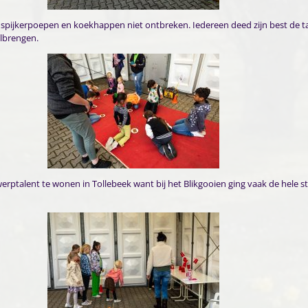
 spijkerpoepen en koekhappen niet ontbreken. Iedereen deed zijn best de t
olbrengen.
werptalent te wonen in Tollebeek want bij het Blikgooien ging vaak de hele s