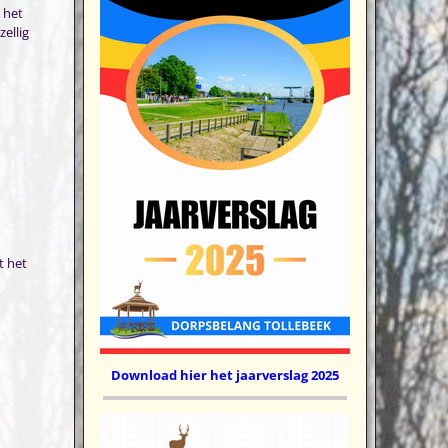
 het
ellig
t het
Download hier het jaarverslag 2025