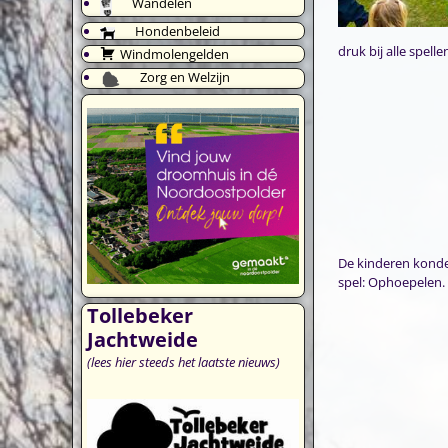
Wandelen
Hondenbeleid
druk bij alle spelle
Windmolengelden
Zorg en Welzijn
De kinderen konden
spel: Ophoepelen. 
Tollebeker
Jachtweide
(lees hier steeds het laatste nieuws)