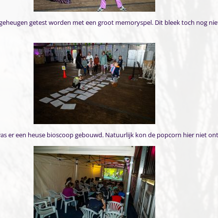
geheugen getest worden met een groot memoryspel. Dit bleek toch nog niet
was er een heuse bioscoop gebouwd. Natuurlijk kon de popcorn hier niet on