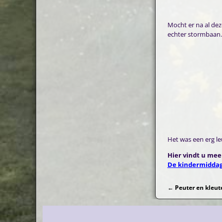
Mocht er na al dez
echter stormbaan.
Het was een erg l
Hier vindt u meer
De kindermidda
←
Peuter en kleut
Bericht navi