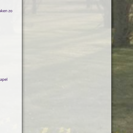
aken zo
tapel