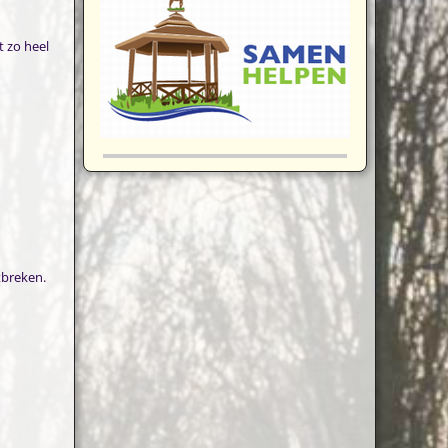
 zo heel
tbreken.