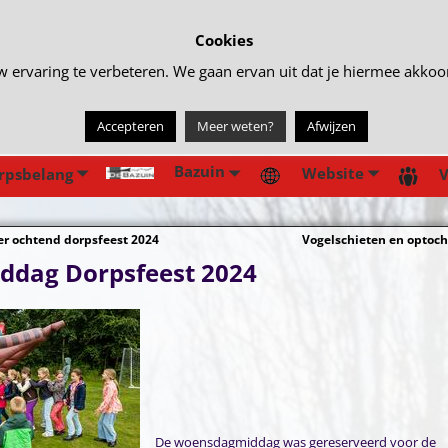
Cookies
rvaring te verbeteren. We gaan ervan uit dat je hiermee akkoord 
Accepteren
Meer weten?
Afwijzen
Bazuin
Website
rpsbelang
V
er ochtend dorpsfeest 2024
Vogelschieten en optoc
gatie
ddag Dorpsfeest 2024
De woensdagmiddag was gereserveerd voor de