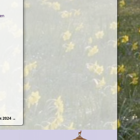
een
ht 2024
→