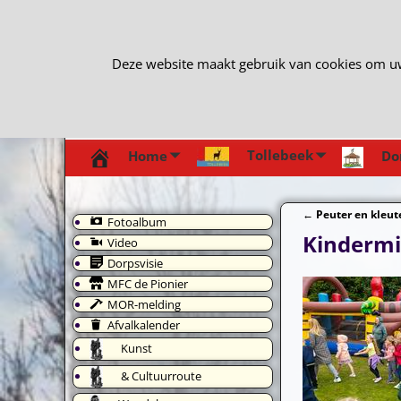
Deze website maakt gebruik van cookies om uw e
Tollebeek
Home
Do
←
Peuter en kleut
Fotoalbum
Bericht navi
Kindermi
Video
Dorpsvisie
MFC de Pionier
MOR-melding
Afvalkalender
Kunst
& Cultuurroute