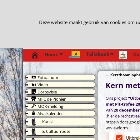
Deze website maakt gebruik van cookies om uw e
Tollebeek
Home
Do
←
Kerstboom opha
Fotoalbum
Bericht navi
Kern met 
Video
Dorpsvisie
Ons project
“Uitb
MFC de Pionier
met Pit-trofee 2
MOR-melding
Van
20 december 
Afvalkalender
(hier de rechtstre
Kunst
https://docs.goo
w/viewform
& Cultuurroute