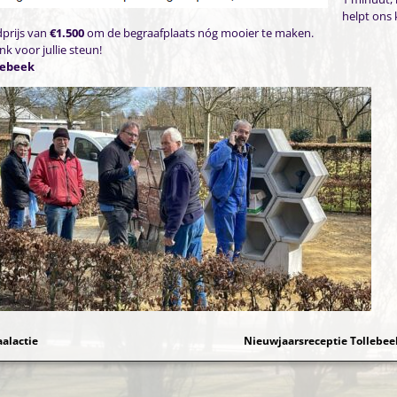
helpt ons 
prijs van
€1.500
om de begraafplaats nóg mooier te maken.
nk voor jullie steun!
lebeek
alactie
Nieuwjaarsreceptie Tollebee
gatie