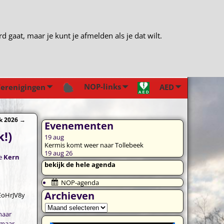
gaat, maar je kunt je afmelden als je dat wilt.
NOP-links
erenigingen
AED
k 2026
→
Evenementen
!)
19
aug
Kermis komt weer naar Tollebeek
19 aug 26
e
Kern
bekijk de hele agenda
NOP-agenda
Archieven
EoHrJV8y
maar
 maar