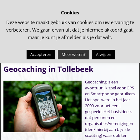
Cookies
Deze website maakt gebruik van cookies om uw ervaring te
verbeteren. We gaan ervan uit dat je hiermee akkoord gaat,
maar je kunt je afmelden als je dat wilt.
Accepteren
Meer weten?
Afwijzen
←
Knipselkrant 2020
Perkplanten actie PKN kerk
→
Bericht navigatie
Geocaching in Tollebeek
Geocaching is een
avontuurlijk spel voor GPS
en Smartphone gebruikers.
Het spel werd in het jaar
2000 voor het eerst
gespeeld. Het basisidee is
dat personen en
organisaties/verenigingen
(denk hierbij aan bijv. de
scouting) waar ook ter