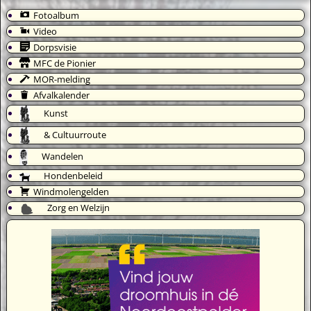
Fotoalbum
Video
Dorpsvisie
MFC de Pionier
MOR-melding
Afvalkalender
Kunst
& Cultuurroute
Wandelen
Hondenbeleid
Windmolengelden
Zorg en Welzijn