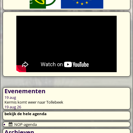
Evenementen
19
aug
Kermis komt weer naar Tollebeek
19 aug 26
bekijk de hele agenda
NOP-agenda
Archieven