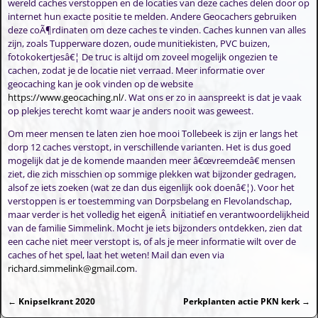
wereld caches verstoppen en de locaties van deze caches delen door op
internet hun exacte positie te melden. Andere Geocachers gebruiken
deze coÃ¶rdinaten om deze caches te vinden. Caches kunnen van alles
zijn, zoals Tupperware dozen, oude munitiekisten, PVC buizen,
fotokokertjesâ€¦ De truc is altijd om zoveel mogelijk ongezien te
cachen, zodat je de locatie niet verraad. Meer informatie over
geocaching kan je ook vinden op de website
https://www.geocaching.nl/
. Wat ons er zo in aanspreekt is dat je vaak
op plekjes terecht komt waar je anders nooit was geweest.
Om meer mensen te laten zien hoe mooi Tollebeek is zijn er langs het
dorp 12 caches verstopt, in verschillende varianten. Het is dus goed
mogelijk dat je de komende maanden meer â€œvreemdeâ€ mensen
ziet, die zich misschien op sommige plekken wat bijzonder gedragen,
alsof ze iets zoeken (wat ze dan dus eigenlijk ook doenâ€¦). Voor het
verstoppen is er toestemming van Dorpsbelang en Flevolandschap,
maar verder is het volledig het eigenÂ initiatief en verantwoordelijkheid
van de familie Simmelink. Mocht je iets bijzonders ontdekken, zien dat
een cache niet meer verstopt is, of als je meer informatie wilt over de
caches of het spel, laat het weten! Mail dan even via
richard.simmelink@gmail.com
.
←
Knipselkrant 2020
Perkplanten actie PKN kerk
→
Bericht navigatie