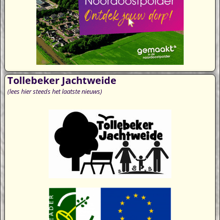
Tollebeker Jachtweide
(lees hier steeds het laatste nieuws)