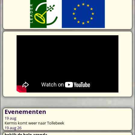
Evenementen
19
aug
Kermis komt weer naar Tollebeek
19 aug 26
bekijk de hele agenda