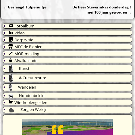
←
Geslaagd Tulpenuitje
De heer Steverink is donderdag 1
Bericht navigatie
mei 100 jaar geworden
→
Fotoalbum
Video
Dorpsvisie
MFC de Pionier
MOR-melding
Afvalkalender
Kunst
& Cultuurroute
Wandelen
Hondenbeleid
Windmolengelden
Zorg en Welzijn