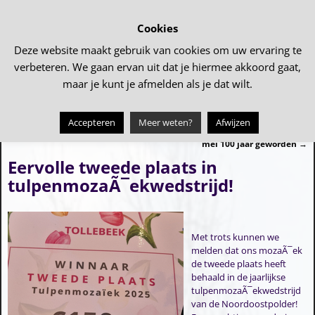
Cookies
Deze website maakt gebruik van cookies om uw ervaring te
verbeteren. We gaan ervan uit dat je hiermee akkoord gaat,
maar je kunt je afmelden als je dat wilt.
Accepteren
Meer weten?
Afwijzen
←
Geslaagd Tulpenuitje
De heer Steverink is donderdag 1
Bericht navigatie
mei 100 jaar geworden
→
Eervolle tweede plaats in
tulpenmozaÃ¯ekwedstrijd!
Met trots kunnen we
melden dat ons mozaÃ¯ek
de tweede plaats heeft
behaald in de jaarlijkse
tulpenmozaÃ¯ekwedstrijd
van de Noordoostpolder!