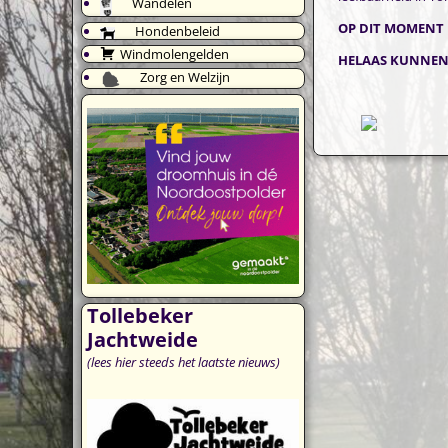
Wandelen
OP DIT MOMENT 
Hondenbeleid
Windmolengelden
HELAAS KUNNEN 
Zorg en Welzijn
Tollebeker
Jachtweide
(lees hier steeds het laatste nieuws)