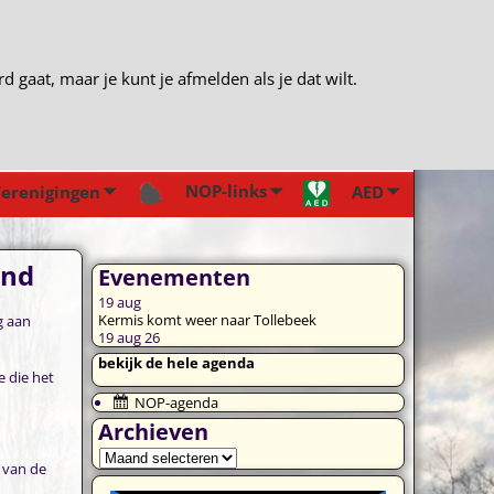
gaat, maar je kunt je afmelden als je dat wilt.
NOP-links
erenigingen
AED
end
Evenementen
19
aug
Kermis komt weer naar Tollebeek
g aan
19 aug 26
bekijk de hele agenda
 die het
NOP-agenda
Archieven
 van de