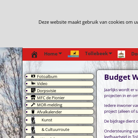
Deze website maakt gebruik van cookies om uw e
Tollebeek
Home
Do
Budget W
Fotoalbum
Video
Jaarlijks wordt er 
Dorpsvisie
projecten in en om
MFC de Pionier
MOR-melding
Iedere inwoner van
project (alleen of
Afvalkalender
Kunst
De bijdrage dient 
& Cultuurroute
Ondersteuning van
leefbaarheid in To