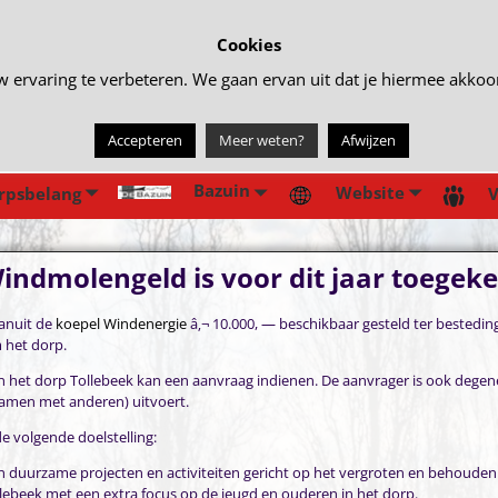
Cookies
rvaring te verbeteren. We gaan ervan uit dat je hiermee akkoord 
Accepteren
Meer weten?
Afwijzen
Bazuin
Website
rpsbelang
V
indmolengeld is voor dit jaar toegek
vanuit de
koepel Windenergie
â‚¬ 10.000, — beschikbaar gesteld ter bestedin
 het dorp.
 het dorp Tollebeek kan een aanvraag indienen. De aanvrager is ook degene
 samen met anderen) uitvoert.
de volgende doelstelling:
 duurzame projecten en activiteiten gericht op het vergroten en behouden
llebeek met een extra focus op de jeugd en ouderen in het dorp.