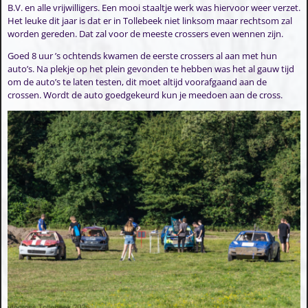
B.V. en alle vrijwilligers. Een mooi staaltje werk was hiervoor weer verzet.
Het leuke dit jaar is dat er in Tollebeek niet linksom maar rechtsom zal
worden gereden. Dat zal voor de meeste crossers even wennen zijn.
Goed 8 uur ’s ochtends kwamen de eerste crossers al aan met hun
auto’s. Na plekje op het plein gevonden te hebben was het al gauw tijd
om de auto’s te laten testen, dit moet altijd voorafgaand aan de
crossen. Wordt de auto goedgekeurd kun je meedoen aan de cross.