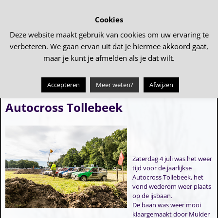
Cookies
Deze website maakt gebruik van cookies om uw ervaring te
verbeteren. We gaan ervan uit dat je hiermee akkoord gaat,
maar je kunt je afmelden als je dat wilt.
Accepteren
Meer weten?
Afwijzen
←
Eindfeest dorpsfeest 2026
Bericht navigatie
Autocross Tollebeek
Zaterdag 4 juli was het weer
tijd voor de jaarlijkse
Autocross Tollebeek, het
vond wederom weer plaats
op de ijsbaan.
De baan was weer mooi
klaargemaakt door Mulder