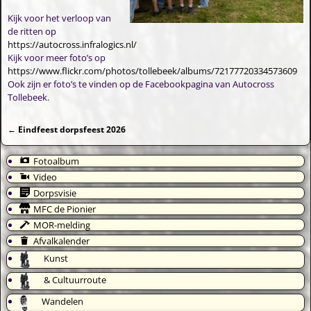
Kijk voor het verloop van
de ritten op
https://autocross.infralogics.nl/
Kijk voor meer foto’s op
https://www.flickr.com/photos/tollebeek/albums/72177720334573609
Ook zijn er foto’s te vinden op de Facebookpagina van Autocross
Tollebeek.
←
Eindfeest dorpsfeest 2026
Bericht navigatie
Fotoalbum
Video
Dorpsvisie
MFC de Pionier
MOR-melding
Afvalkalender
Kunst
& Cultuurroute
Wandelen