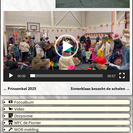
00:00
00:57
←
Prinsenbal 2025
Sinterklaas bezocht de scholen
→
Bericht navigatie
Fotoalbum
Video
Dorpsvisie
MFC de Pionier
MOR-melding